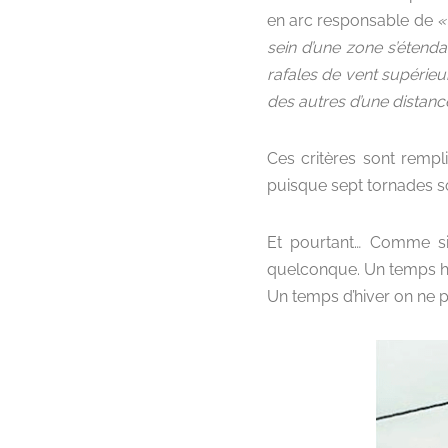
en arc responsable de
«
sein d’une zone s’étenda
rafales de vent supérieu
des autres d’une distan
Ces critères sont rempl
puisque sept tornades s
Et pourtant… Comme si 
quelconque. Un temps hum
Un temps d’hiver on ne p