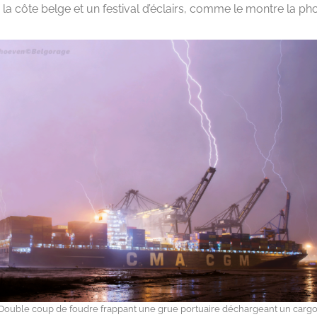
la côte belge et un festival d’éclairs, comme le montre la phot
Double coup de foudre frappant une grue portuaire déchargeant un cargo