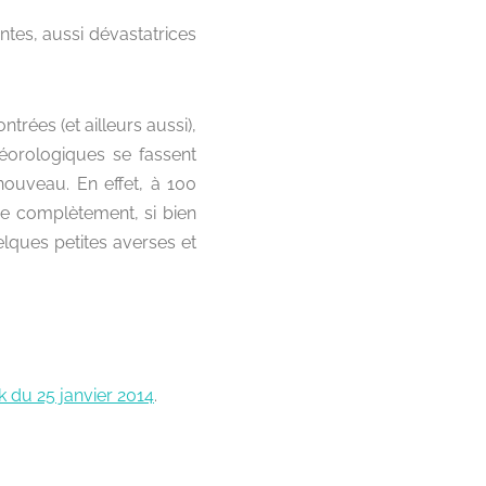
tes, aussi dévastatrices
rées (et ailleurs aussi),
éorologiques se fassent
nouveau. En effet, à 100
ge complètement, si bien
lques petites averses et
 du 25 janvier 2014
.