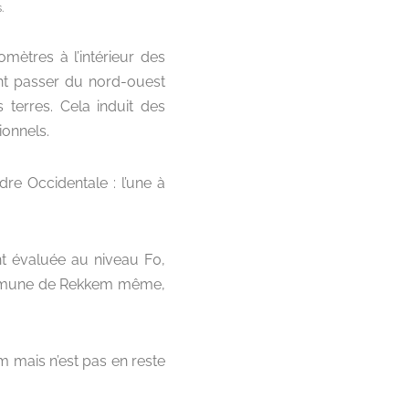
.
mètres à l’intérieur des
sant passer du nord-ouest
s terres. Cela induit des
ionnels.
dre Occidentale : l’une à
t évaluée au niveau F0,
commune de Rekkem même,
 mais n’est pas en reste