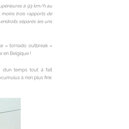
supérieures à 93 km/h au
u moins trois rapports de
 endroits séparés les uns
ble « tornado outbreak »
x en Belgique !
 d’un temps tout à fait
umulus à n’en plus finir.