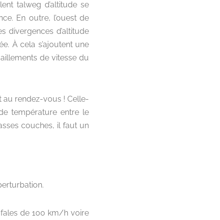
ent talweg d’altitude se
nce. En outre, l’ouest de
es divergences d’altitude
e. À cela s’ajoutent une
aillements de vitesse du
it au rendez-vous ! Celle-
de température entre le
asses couches, il faut un
erturbation.
afales de 100 km/h voire