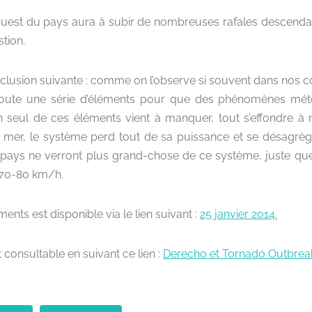
’ouest du pays aura à subir de nombreuses rafales descendan
tion.
lusion suivante : comme on l’observe si souvent dans nos cont
 toute une série d’éléments pour que des phénomènes mét
un seul de ces éléments vient à manquer, tout s’effondre à 
a mer, le système perd tout de sa puissance et se désagrè
du pays ne verront plus grand-chose de ce système, juste que
e 70-80 km/h.
ents est disponible via le lien suivant :
25 janvier 2014.
consultable en suivant ce lien :
Derecho et Tornado Outbreak