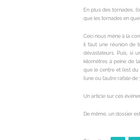
En plus des tornades, l
que les tornades en ques
Ceci nous mène à la conc
il faut une réunion de
dévastateurs. Puis, si 
kilomètres à peine de l
que le centre et l’est 
l’une ou l’autre rafale d
Un article sur ces événem
De même, un dossier est 