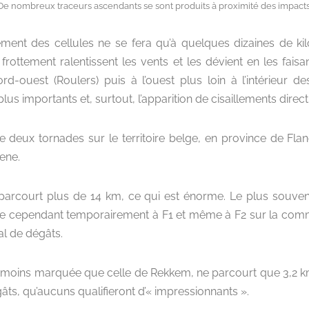
De nombreux traceurs ascendants se sont produits à proximité des impacts
ment des cellules ne se fera qu’à quelques dizaines de kilo
 frottement ralentissent les vents et les dévient en les fai
rd-ouest (Roulers) puis à l’ouest plus loin à l’intérieur de
plus importants et, surtout, l’apparition de cisaillements direct
 de deux tornades sur le territoire belge, en province de Flan
ene.
arcourt plus de 14 km, ce qui est énorme. Le plus souven
rce cependant temporairement à F1 et même à F2 sur la 
l de dégâts.
moins marquée que celle de Rekkem, ne parcourt que 3,2 km
s, qu’aucuns qualifieront d’« impressionnants ».