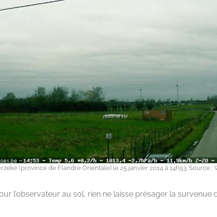
erzeke (province de Flandre Orientale) le 25 janvier 2014 à 14h53. Source 
our l’observateur au sol, rien ne laisse présager la survenue