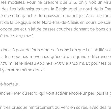
les modèles. Pour ne prendre que GFS, on y voit un virul
des îles britanniques vers la Belgique et le nord de la Fra
é en sortie gauche d’un puissant courant-jet. Ainsi, de fort
st de la Belgique et le Nord-Pas-de-Calais en cours de soiré
opopause et un jet de basses couches donnant de bons cis
érieures à 17 m/s).
 donc là pour de forts orages… à condition que l’instabilité so
ans les couches moyennes grâce à une grande différence 
376 m) et le niveau 500 hPa (–35°C à 5310 m). Et pour les b
 il y en aura même deux :
-frontale ;
che + Mer du Nord) qui vont activer encore un peu plus la p
 un très brusque renforcement du vent en soirée, avec des r