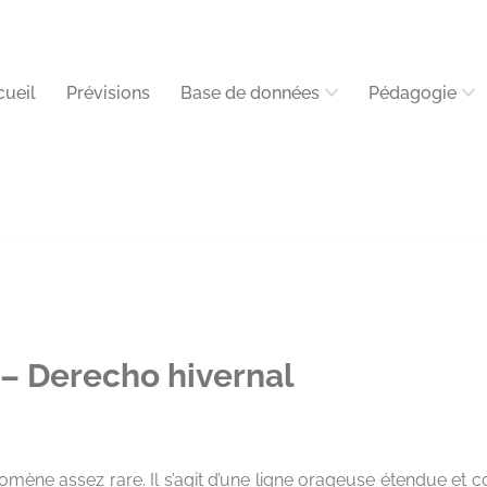
cueil
Prévisions
Base de données
Pédagogie
– Derecho hivernal
mène assez rare. Il s’agit d’une ligne orageuse étendue et