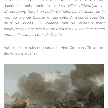
et de la Zélande. La plus forte d’entre elles fut observée
durant le mois d’octobre. «
Les villes d’Ysendyke et
d’Ardenbourg
furent en partie détruites par l’irruption de la
mer qui inonda l’Écluse
et qui s’étendit jusques sous les
murs de Bruges. En Hollande, tant de vaisseaux firent
naufrage en un seul jour qu’on trouva douze cents cadavres
amoncelés sur les côtes du Texel
».
Auteur des extraits de journaux : Ainé Coomans (Revue de
Bruxelles, mai 1838).