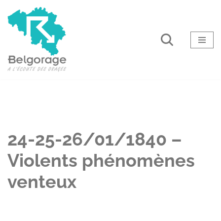
Aller
au
contenu
24-25-26/01/1840 –
Violents phénomènes
venteux