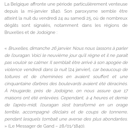
La Belgique affronte une période particulièrement venteuse
depuis la mi-janvier 1840. Son paroxysme semble être
atteint la nuit du vendredi 24 au samedi 25, où de nombreux
dégâts sont signalés, notamment dans les régions de
Bruxelles et de Jodoigne :
«
Bruxelles, dimanche 26 janvier. Nous nous lassons à parler
de l’ouragan. Voici le neuvième jour qu’il règne et il ne paraît
pas vouloir se calmer. Il semblait être arrivé à son apogée de
violence vendredi dans la nuit
[24 janvier]
, car beaucoup de
toitures et de cheminées en avaient souffert et une
cinquantaine d’arbres des boulevards avaient été déracinés.
À Hougarde, près de Jodoigne, on nous assure que 17
maisons ont été enlevées. Cependant, à 4 heures et demie
de l’après-midi, l’ouragan s’est transformé en un orage
terrible, accompagné d’éclairs et de coups de tonnerre,
pendant lesquels tombait une averse des plus abondantes.
» (Le Messager de Gand – 28/01/1840).