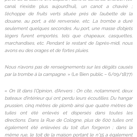
canal n’existe plus aujourd’hui]
, un canot a chaviré ;
l’échoppe de fruits verts située près de l’aubette de la
douane, au port, a été renversée, etc. La trombe a duré
seulement quelques secondes. Au port, une masse d’objets
légers furent emportés, tels que chapeaux, casquettes,
marchandises, etc. Pendant le restant de l’après-midi, nous
avons eu des orages et de fortes pluies.
Nous n’avons pas de renseignements sur les dégâts causés
par la trombe à la campagne.
» (Le Bien public – 6/09/1877)
«
On lit dans l’Opinion, d’Anvers : On cite, notamment, deux
bateaux d’intérieur qui ont perdu leurs écoutilles. Du hangar
prussien, cinq mètres de plomb ainsi que quatre mètres de
tuiles ont été enlevés et dispersés dans toutes les
directions. Dans la Rue de Cologne, plus de 600 tuiles ont
également été enlevées du toit d’un forgeron ; dans la
même rue, le toit de la maison portant le n°15 a également