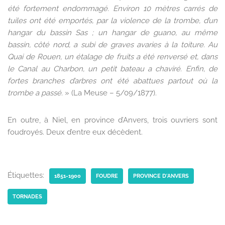
été fortement endommagé. Environ 10 mètres carrés de
tuiles ont été emportés, par la violence de la trombe, d’un
hangar du bassin Sas ; un hangar de guano, au même
bassin, côté nord, a subi de graves avaries à la toiture. Au
Quai de Rouen, un étalage de fruits a été renversé et, dans
le Canal au Charbon, un petit bateau a chaviré. Enfin, de
fortes branches d’arbres ont été abattues partout où la
trombe a passé.
» (La Meuse – 5/09/1877).
En outre, à Niel, en province d’Anvers, trois ouvriers sont
foudroyés. Deux d’entre eux décèdent.
Étiquettes:
1851-1900
FOUDRE
PROVINCE D'ANVERS
TORNADES