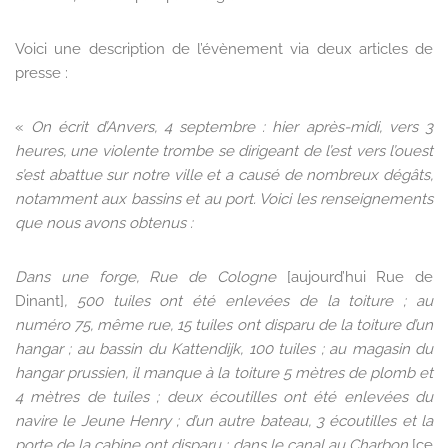
Voici une description de l’évènement via deux articles de
presse :
«
On écrit d’Anvers, 4 septembre : hier après-midi, vers 3
heures, une violente trombe se dirigeant de l’est vers l’ouest
s’est abattue sur notre ville et a causé de nombreux dégâts,
notamment aux bassins et au port. Voici les renseignements
que nous avons obtenus :
Dans une forge, Rue de Cologne
[aujourd’hui Rue de
Dinant]
, 500 tuiles ont été enlevées de la toiture ; au
numéro 75, même rue, 15 tuiles ont disparu de la toiture d’un
hangar ; au bassin du Kattendijk, 100 tuiles ; au magasin du
hangar prussien, il manque à la toiture 5 mètres de plomb et
4 mètres de tuiles ; deux écoutilles ont été enlevées du
navire le Jeune Henry ; d’un autre bateau, 3 écoutilles et la
porte de la cabine ont disparu ; dans le canal au Charbon
[ce