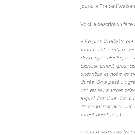
jours, le Brabant Wallon)
Voici la description fait
«
De grands dégâts ont é
foudre est tombée sur
décharges électriques 
excessivement gros, de
anéanties et notre cam
durée. On a pesé un grê
ont eu leurs vitres bri
lequel flottaient des c
descendaient avec une r
furent inondées
(…)
.
«
Qu’aux serres de Monsie