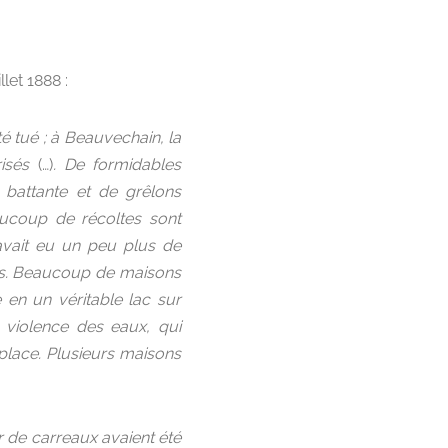
llet 1888 :
é tué ; à Beauvechain, la
risés
(…)
. De formidables
 battante et de grêlons
aucoup de récoltes sont
avait eu un peu plus de
mes. Beaucoup de maisons
e en un véritable lac sur
a violence des eaux, qui
place. Plusieurs maisons
r de carreaux avaient été