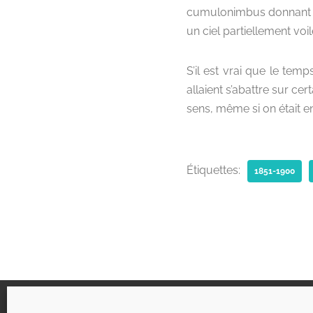
cumulonimbus donnant li
un ciel partiellement voil
S’il est vrai que le tem
allaient s’abattre sur ce
sens, même si on était en
Étiquettes:
1851-1900
Liens utiles