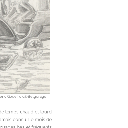
Frédéric Godefroid©Belgorage
eu de temps chaud et lourd
t jamais connu. Le mois de
es nuages bas et fréquents