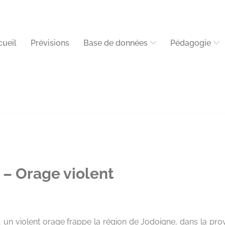
cueil
Prévisions
Base de données
Pédagogie
– Orage violent
, un violent orage frappe la région de Jodoigne, dans la pr