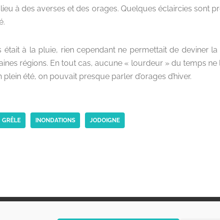
eu à des averses et des orages. Quelques éclaircies sont pr
é.
ps était à la pluie, rien cependant ne permettait de deviner l
rtaines régions. En tout cas, aucune « lourdeur » du temps ne l
 plein été, on pouvait presque parler d’orages d’hiver.
GRÊLE
INONDATIONS
JODOIGNE
Suivez-nous
C