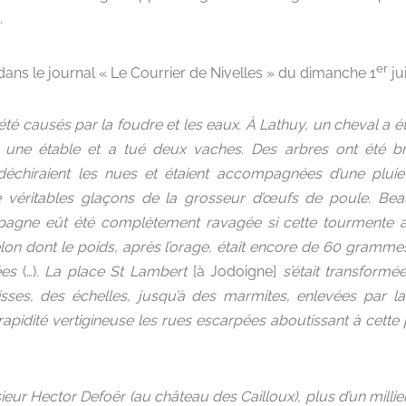
.
er
e dans le journal « Le Courrier de Nivelles » du dimanche 1
jui
té causés par la foudre et les eaux. À Lathuy, un cheval a ét
 une étable et a tué deux vaches. Des arbres ont été b
déchiraient les nues et étaient accompagnées d’une pluie
 véritables glaçons de la grosseur d’œufs de poule. Be
pagne eût été complètement ravagée si cette tourmente 
lon dont le poids, après l’orage, était encore de 60 gram
sées
(…)
. La place St Lambert
[à Jodoigne]
s’était transformé
aisses, des échelles, jusqu’à des marmites, enlevées par l
apidité vertigineuse les rues escarpées aboutissant à cette 
ur Hector Defoër (au château des Cailloux), plus d’un millie