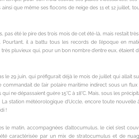
fs ainsi que même ses flocons de neige des 11 et 12 juillet, touj
s, pas été le pire des trois mois de cet été-là, mais restait trè
 Pourtant, il a battu tous les records de l’époque en matièr
 très pluvieux qui, pour un bon nombre d’entre eux, étaient 
s le 29 juin, qui préfigurait déjà le mois de juillet qui allait
e commandait de l’air polaire maritime indirect sous un flu
ui ne dépassaient guère 15°C à 18°C. Mais, sous les précipi
. La station météorologique d’Uccle, encore toute nouvelle à 
di !
es le matin, accompagnées d’altocumulus, le ciel s’est cou
a été caractérisée par un mix de stratocumulus et de nuag