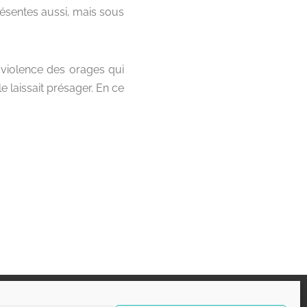
ésentes aussi, mais sous
a violence des orages qui
e laissait présager. En ce
opyright 2026 - Belgorage