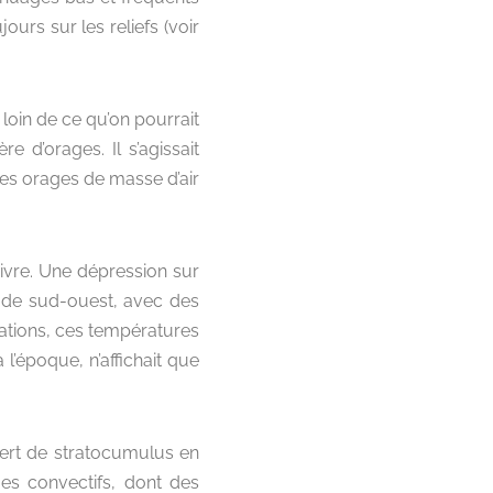
ours sur les reliefs (voir
s loin de ce qu’on pourrait
e d’orages. Il s’agissait
des orages de masse d’air
 suivre. Une dépression sur
x de sud-ouest, avec des
tations, ces températures
l’époque, n’affichait que
vert de stratocumulus en
es convectifs, dont des