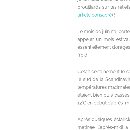
brouillards sur les relie
article consacré
) !
Le mois de juin n’a, certe
appeler un mois estival.
essentiellement d’orages
froid.
C’était certainement le ca
le sud de la Scandinavi
températures maximales q
étaient bien plus basses
12°C en début d’après-mi
Après quelques éclairci
matinée. L’après-midi 