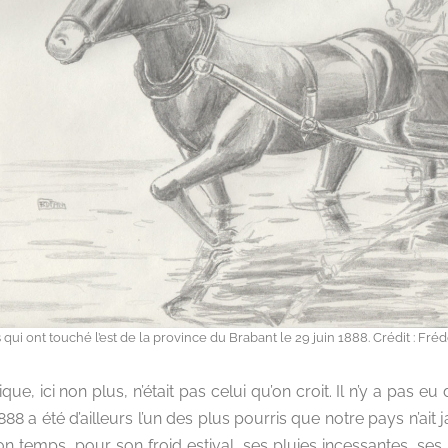
s qui ont touché l’est de la province du Brabant le 29 juin 1888. Crédit : 
e, ici non plus, n’était pas celui qu’on croit. Il n’y a pas 
888 a été d’ailleurs l’un des plus pourris que notre pays n’ai
 son temps, pour son froid estival, ses pluies incessantes, s