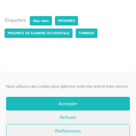
Étiquettes:
1851-1900
MESSINES
PROVINCE DE FLANDRE OCCIDENTALE
TORNADE
Liens utiles
Nous utilisons des cookies pour optimiser notre site web et notre service.
Qui sommes-nous ?
Accepter
Politique de cookies
Refuser
Contact
Suivez-nous
Préférences