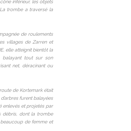
ône inférieur, les objets
 La trombe a traversé la
ompagnée de roulements
les villages de Zarren et
 elle atteignit bientôt la
 balayant tout sur son
isant net, déracinant ou
 route de Kortemark était
s d’arbres furent balayées
é enlevés et projetés par
s débris, dont la trombe
els beaucoup de femme et