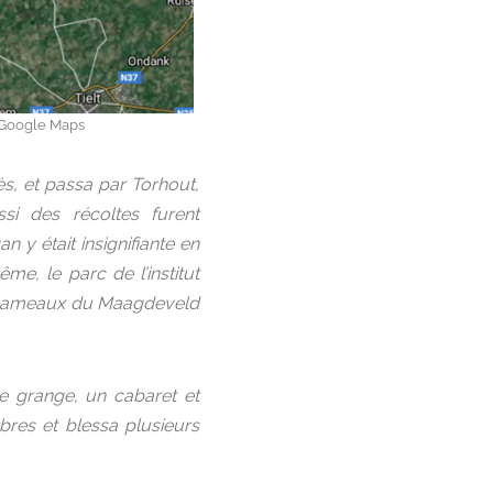
: Google Maps
ès, et passa par Torhout,
si des récoltes furent
y était insignifiante en
e, le parc de l’institut
es hameaux du Maagdeveld
e grange, un cabaret et
res et blessa plusieurs