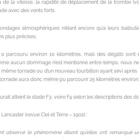
u de la vitesse, la rapidité de déplacement de la trombe (vo
ude avec des vents forts.
ondages atmosphériques n’étant encore qu’à leurs balbuti
ns plus précises.
e a parcouru environ 10 kilomètres, mais des dégâts sont 
mme aucun dommage n’est mentionné entre-temps, nous ne
 la même tornade ou d’un nouveau tourbillon ayant sévi après 
a tornade aura donc même pu parcourir 25 kilomètres environ
 aurait atteint le stade F3, voire F4 selon les descriptions de
t Lancaster (revue Ciel et Terre – 1902) :
nt observé le phénomène disent qu’elles ont remarqué u