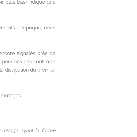
ir plus bas) indique une
ements à l’époque, nous
encore signalés près de
 pouvons pas confirmer
la dissipation du premier.
.
s dommages.
n nuage ayant la forme