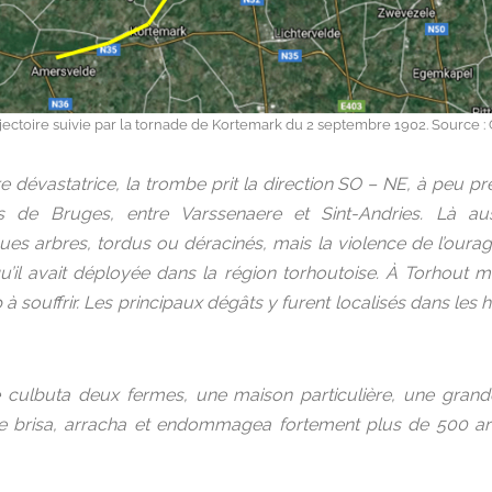
jectoire suivie par la tornade de Kortemark du 2 septembre 1902. Source 
dévastatrice, la trombe prit la direction SO – NE, à peu pr
s de Bruges, entre Varssenaere et Sint-Andries. Là aus
 arbres, tordus ou déracinés, mais la violence de l’ouragan 
’il avait déployée dans la région torhoutoise. À Torhout mêm
 à souffrir. Les principaux dégâts y furent localisés dans l
 culbuta deux fermes, une maison particulière, une grand
e brisa, arracha et endommagea fortement plus de 500 arb