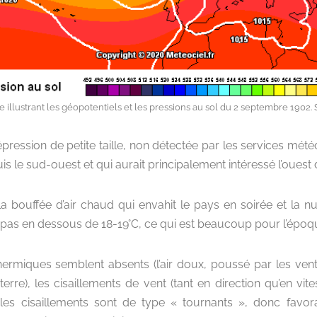
 illustrant les géopotentiels et les pressions au sol du 2 septembre 1902.
épression de petite taille, non détectée par les services mét
s le sud-ouest et qui aurait principalement intéressé l’ouest 
la bouffée d’air chaud qui envahit le pays en soirée et la n
pas en dessous de 18-19°C, ce qui est beaucoup pour l’épo
hermiques semblent absents (l’air doux, poussé par les vents
rre), les cisaillements de vent (tant en direction qu’en vit
 les cisaillements sont de type « tournants », donc favo