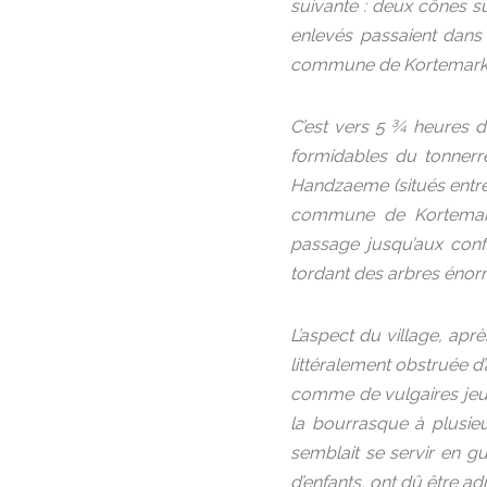
suivante : deux cônes su
enlevés passaient dans 
commune de Kortemark a
C’est vers 5 ¾ heures d
formidables du tonnerre 
Handzaeme (situés entre l
commune de Kortemark,
passage jusqu’aux confi
tordant des arbres énorm
L’aspect du village, apr
littéralement obstruée d’
comme de vulgaires jeux 
la bourrasque à plusieu
semblait se servir en g
d’enfants, ont dû être ad