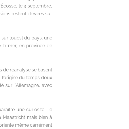
’Écosse, le 3 septembre,
sions restent élevées sur
 sur l’ouest du pays, une
e la mer, en province de
es de réanalyse se basent
à l’origine du temps doux
lé sur l’Allemagne, avec
aître une curiosité : le
à Maastricht mais bien à
s’oriente même carrément