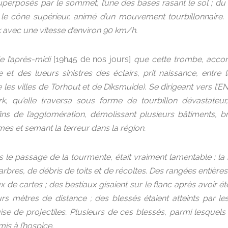
perposés par le sommet, l’une des bases rasant le sol ; du c
le cône supérieur, animé d’un mouvement tourbillonnaire.
vec une vitesse d’environ 90 km/h.
e l’après-midi
[19h45 de nos jours]
que cette trombe, acc
et des lueurs sinistres des éclairs, prit naissance, entre 
es villes de Torhout et de Diksmuide). Se dirigeant vers l’ENE,
 qu’elle traversa sous forme de tourbillon dévastateur,
ns de l’agglomération, démolissant plusieurs bâtiments, br
es et semant la terreur dans la région.
ès le passage de la tourmente, était vraiment lamentable : la
arbres, de débris de toits et de récoltes. Des rangées entière
de cartes ; des bestiaux gisaient sur le flanc après avoir ét
rs mètres de distance ; des blessés étaient atteints par le
uise de projectiles. Plusieurs de ces blessés, parmi lesqu
mis à l’hospice.