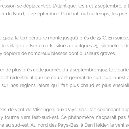
sion se déplaçant de l’Atlantique, les 1 et 2 septembre, à l
Mer du Nord, le 4 septembre. Pendant tout ce temps, les pres
1902, la température monte jusqu’à près de 23°C. En soirée,
 le village de Kortemark, situé à quelques 25 kilomètres d
 y déplore de nombreux blessés dont plusieurs graves.
lyser de plus près cette journée du 2 septembre 1902. Les cart
ue et n’identifient que ce courant général de sud-sud-ouest 
ur nos régions (alors qu’il fait plus chaud et plus ensoleil
es de vent de Vlissingen, aux Pays-Bas, fait cependant appar
i y tourne vers l’est-sud-est. Ce phénomène n’apparaît pas 
rne au sud-est. Au nord des Pays-Bas, à Den Helder, le vent 