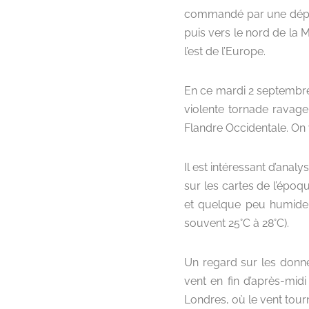
commandé par une dépres
puis vers le nord de la 
l’est de l’Europe.
En ce mardi 2 septembre 
violente tornade ravage
Flandre Occidentale. On
Il est intéressant d’ana
sur les cartes de l’époq
et quelque peu humide s
souvent 25°C à 28°C).
Un regard sur les donné
vent en fin d’après-mid
Londres, où le vent tou