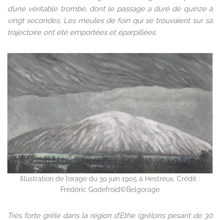
d’une véritable trombe, dont le passage a duré de quinze à
vingt secondes. Les meules de foin qui se trouvaient sur sa
trajectoire ont été emportées et éparpillées.
Illustration de l’orage du 30 juin 1905 à Hestreux. Crédit :
Frédéric Godefroid©Belgorage
Très forte grêle dans la région d’Èthe (grêlons pesant de 30