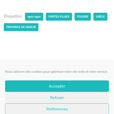
Étiquettes:
1901-1920
FORTES PLUIES
FOUDRE
GRÊLE
PROVINCE DE NAMUR
Liens utiles
Nous utilisons des cookies pour optimiser notre site web et notre service.
Qui sommes-nous ?
Accepter
Politique de cookies
Refuser
Contact
Suivez-nous
Préférences