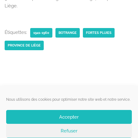
Liège.
Étiquettes:
1941-1960
BOTRANGE
FORTES PLUIES
PROVINCE DE LIÈGE
Liens utiles
Nous utilisons des cookies pour optimiser notre site web et notre service.
Qui sommes-nous ?
Accepter
Politique de cookies
Refuser
Contact