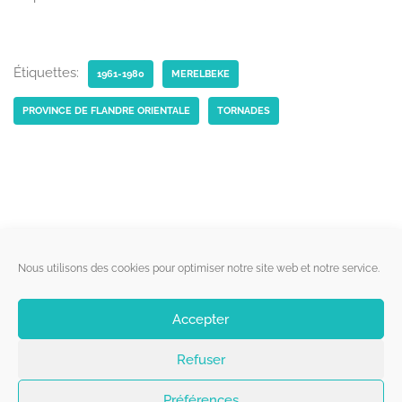
Étiquettes:
1961-1980
MERELBEKE
PROVINCE DE FLANDRE ORIENTALE
TORNADES
Liens utiles
Nous utilisons des cookies pour optimiser notre site web et notre service.
Qui sommes-nous ?
Accepter
Politique de cookies
Refuser
Contact
Suivez-nous
Préférences