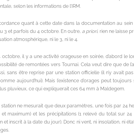
tale, selon les informations de l’IRM.
iscordance quant à cette date dans la documentation au sein
du 3 et parfois du 4 octobre. En outre,
a priori
, rien ne laisse 
ation atmosphérique, ni le 3, ni le 4.
octobre, il y a une activité orageuse en soirée, d’abord le lo
ossibilité de remontées vers Tournai. Cela veut dire que de l’
ssi, sans être reprise par une station officielle (il n’y avait
omme aujourd’hui). Mais l’existence d’orages peut toujours 
 plus pluvieux, ce qui expliquerait ces 64 mm à Maldegem.
station ne mesurait que deux paramètres, une fois par 24 heu
t maximum) et les précipitations (1 relevé du total sur 24 
et inscrit à la date du jour). Donc ni vent, ni insolation, ni é
ages.