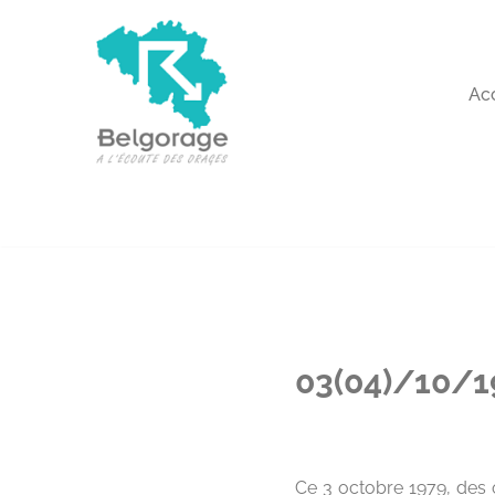
Aller
au
Ac
contenu
03(04)/10/19
Ce 3 octobre 1979, des