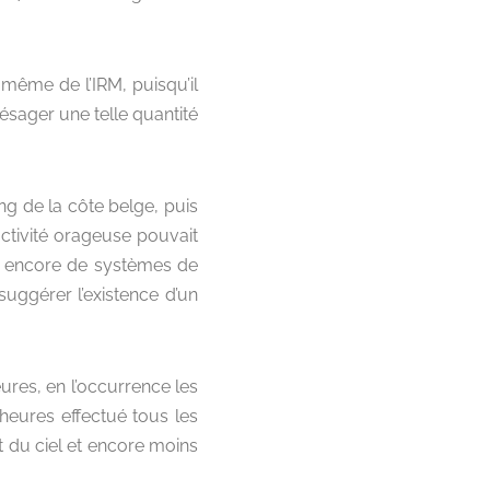
 même de l’IRM, puisqu’il
présager une telle quantité
ng de la côte belge, puis
activité orageuse pouvait
 pas encore de systèmes de
suggérer l’existence d’un
res, en l’occurrence les
heures effectué tous les
tat du ciel et encore moins