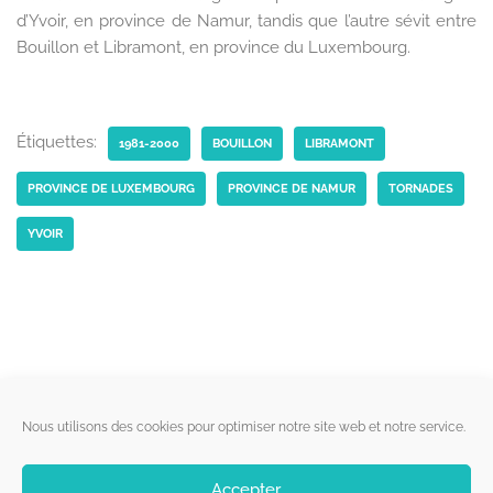
d’Yvoir, en province de Namur, tandis que l’autre sévit entre
Bouillon et Libramont, en province du Luxembourg.
Étiquettes:
1981-2000
BOUILLON
LIBRAMONT
PROVINCE DE LUXEMBOURG
PROVINCE DE NAMUR
TORNADES
YVOIR
Liens utiles
Nous utilisons des cookies pour optimiser notre site web et notre service.
Qui sommes-nous ?
Accepter