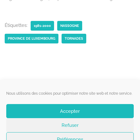
Étiquettes:
1981-2000
NASSOGNE
PROVINCE DE LUXEMBOURG
TORNADES
Liens utiles
Nous utilisons des cookies pour optimiser notre site web et notre service.
Qui sommes-nous ?
Accepter
Politique de cookies
Refuser
Contact
Suivez-nous
Préférences