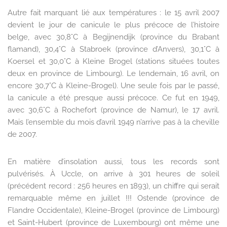
Autre fait marquant lié aux températures : le 15 avril 2007
devient le jour de canicule le plus précoce de l’histoire
belge, avec 30,8°C à Begijnendijk (province du Brabant
flamand), 30,4°C à Stabroek (province d’Anvers), 30,1°C à
Koersel et 30,0°C à Kleine Brogel (stations situées toutes
deux en province de Limbourg). Le lendemain, 16 avril, on
encore 30,7°C à Kleine-Brogel). Une seule fois par le passé,
la canicule a été presque aussi précoce. Ce fut en 1949,
avec 30,6°C à Rochefort (province de Namur), le 17 avril.
Mais l’ensemble du mois d’avril 1949 n’arrive pas à la cheville
de 2007.
En matière d’insolation aussi, tous les records sont
pulvérisés. À Uccle, on arrive à 301 heures de soleil
(précédent record : 256 heures en 1893), un chiffre qui serait
remarquable même en juillet !!! Ostende (province de
Flandre Occidentale), Kleine-Brogel (province de Limbourg)
et Saint-Hubert (province de Luxembourg) ont même une