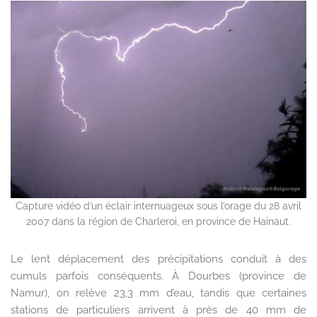
Capture vidéo d’un éclair internuageux sous l’orage du 28 avril
2007 dans la région de Charleroi, en province de Hainaut.
Le lent déplacement des précipitations conduit à des
cumuls parfois conséquents. À Dourbes (province de
Namur), on relève 23,3 mm d’eau, tandis que certaines
stations de particuliers arrivent à près de 40 mm de