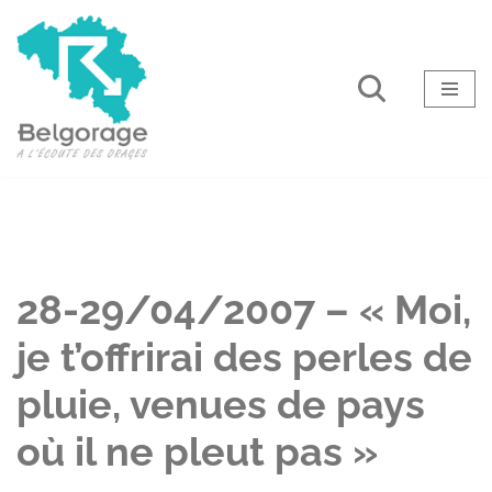
Aller
au
contenu
28-29/04/2007 – « Moi,
je t’offrirai des perles de
pluie, venues de pays
où il ne pleut pas »