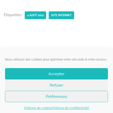
Étiquettes:
4 AOÛT 2011
SITE INTERNET
Liens utiles
Nous utilisons des cookies pour optimiser notre site web et notre service.
Qui sommes-nous ?
Accepter
Politique de cookies
Refuser
Contact
Suivez-nous
Préférences
Politique de cookies
Politique de confidentialité
Copyright 2026 - Belgorage