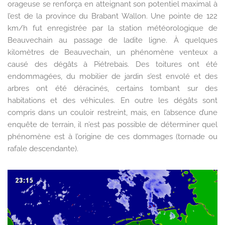
orageuse se renforça en atteignant son potentiel maximal à
l’est de la province du Brabant Wallon. Une pointe de 122
km/h fut enregistrée par la station météorologique de
Beauvechain au passage de ladite ligne. À quelques
kilomètres de Beauvechain, un phénomène venteux a
causé des dégâts à Piétrebais. Des toitures ont été
endommagées, du mobilier de jardin s’est envolé et des
arbres ont été déracinés, certains tombant sur des
habitations et des véhicules. En outre les dégâts sont
compris dans un couloir restreint, mais, en l’absence d’une
enquête de terrain, il n’est pas possible de déterminer quel
phénomène est à l’origine de ces dommages (tornade ou
rafale descendante).