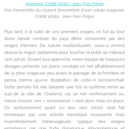
Vue d’ensemble du courant descendant d`une cellule orageuse.
Crédit photo : Jean-Yves Frique
Plus tard, à la suite de ces premiers orages, ce fut au tour
d’une bande centrale du pays d’être concernée par des
orages intenses. De nature multicellulaire, ceux-ci vinrent
depuis la région parisienne pour toucher la botte du Hainaut
vers 21h30. Durant leur approche, notre équipe de traqueurs
d’orages présente sur place constata un net affaiblissement
de la zone orageuse peu avant le passage de la frontière et
pensa même qu’une dissipation de celle-ci s’enclenchait.
Cette pensée fut vite balayée une fois le système arrivé au
sud de la ville de Charleroi, car un net renforcement ou,
mieux encore, une « renaissance » s’est alors mise en place.
Ce renforcement ayant eu lieu vers 22h00 s’est fait
remarquer par une activité électrique incessante mais
essentiellement intranuageuse, typique des orages
entretenus par une forte dynamique atmosphérique et