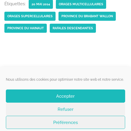
Étiquettes:
20 MAI 2014
ORAGES MULTICELLULAIRES
ORAGES SUPERCELLULAIRES
PROVINCE DU BRABANT WALLON
PROVINCE DU HAINAUT
RAFALES DESCENDANTES
Liens utiles
Nous utilisons des cookies pour optimiser notre site web et notre service.
Qui sommes-nous ?
Accepter
Politique de cookies
Refuser
Contact
Suivez-nous
Préférences