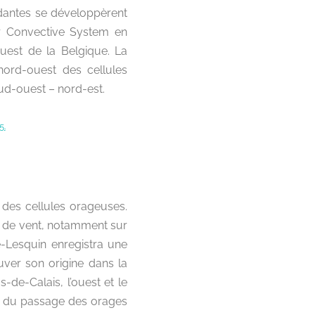
ndantes se développèrent
ar Convective System en
ouest de la Belgique. La
nord-ouest des cellules
d-ouest – nord-est.
l des cellules orageuses.
s de vent, notamment sur
lle-Lesquin enregistra une
uver son origine dans la
de-Calais, l’ouest et le
rs du passage des orages