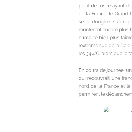
point de rosée ayant dé
de la France, le Grand
secs d’origine subtrop
montèrent encore plus h
humidité bien plus faib
l’extrême sud de la Bel
les 34.4°C, alors que le 
En cours de journée, un
qui recouvrait une franc
nord de la France et l
permirent le déclenchem