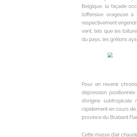
Belgique, la façade occi
l’offensive orageuse a
respectivement engendré
vent, tels que les toitu
du pays, les grêlons aya
Pour en revenir chron
dépression positionné
d’origine subtropicale
rapidement en cours de 
province du Brabant Fl
Cette masse d’air chaude