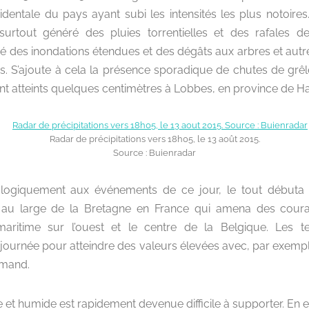
dentale du pays ayant subi les intensités les plus notoires.
 surtout généré des pluies torrentielles et des rafales d
 des inondations étendues et des dégâts aux arbres et autr
res. S’ajoute à cela la présence sporadique de chutes de grê
nt atteints quelques centimètres à Lobbes, en province de Ha
Radar de précipitations vers 18h05, le 13 août 2015.
Source : Buienradar
ologiquement aux événements de ce jour, le tout débuta 
e au large de la Bretagne en France qui amena des cour
 maritime sur l’ouest et le centre de la Belgique. Les 
journée pour atteindre des valeurs élevées avec, par exempl
amand.
 et humide est rapidement devenue difficile à supporter. En e