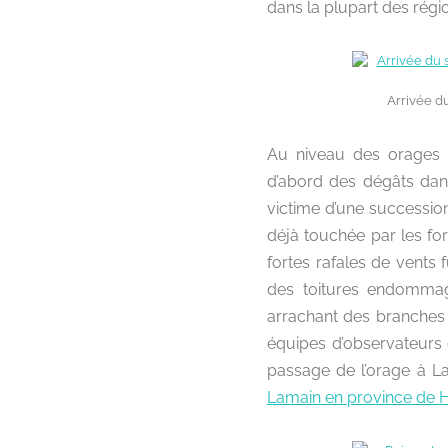
dans la plupart des régi
Arrivée d
Au niveau des orages 
d’abord des dégâts dans
victime d’une successio
déjà touchée par les for
fortes rafales de vents 
des toitures endommag
arrachant des branches 
équipes d’observateurs de
passage de l’orage à L
Lamain en province de 