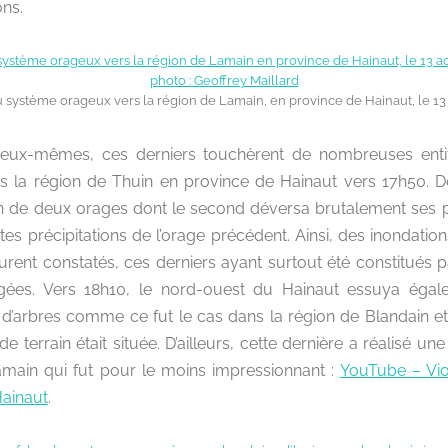
ons.
u système orageux vers la région de Lamain, en province de Hainaut, le 13 
eux-mêmes, ces derniers touchèrent de nombreuses enti
 la région de Thuin en province de Hainaut vers 17h50. De 
n de deux orages dont le second déversa brutalement ses pr
tes précipitations de l’orage précédent. Ainsi, des inondati
furent constatés, ces derniers ayant surtout été constitués 
ées. Vers 18h10, le nord-ouest du Hainaut essuya égale
d’arbres comme ce fut le cas dans la région de Blandain et
 terrain était située. D’ailleurs, cette dernière a réalisé un
amain qui fut pour le moins impressionnant :
YouTube – Vio
Hainaut
.