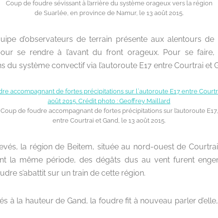
Coup de foudre sévissant à l’arrière du système orageux vers la région
de Suarlée, en province de Namur, le 13 août 2015.
pe d’observateurs de terrain présente aux alentours de
pour se rendre à l’avant du front orageux. Pour se faire, 
ns du système convectif via l’autoroute E17 entre Courtrai et 
Coup de foudre accompagnant de fortes précipitations sur l’autoroute E17,
entre Courtrai et Gand, le 13 août 2015.
relevés, la région de Beitem, située au nord-ouest de Courtrai
nt la même période, des dégâts dus au vent furent engen
udre s’abattit sur un train de cette région.
és à la hauteur de Gand, la foudre fit à nouveau parler d’ell