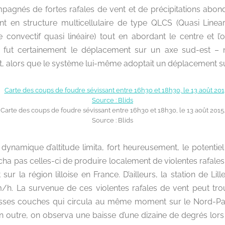
pagnés de fortes rafales de vent et de précipitations abo
nt en structure multicellulaire de type QLCS (Quasi Line
e convectif quasi linéaire) tout en abordant le centre et l’
gne fut certainement le déplacement sur un axe sud-est – 
 alors que le système lui-même adoptait un déplacement su
Carte des coups de foudre sévissant entre 16h30 et 18h30, le 13 août 2015.
Source : Blids
dynamique d’altitude limita, fort heureusement, le potentie
ha pas celles-ci de produire localement de violentes rafale
sur la région lilloise en France. D’ailleurs, la station de Li
/h. La survenue de ces violentes rafales de vent peut tro
sses couches qui circula au même moment sur le Nord-Pas-
En outre, on observa une baisse d’une dizaine de degrés lo