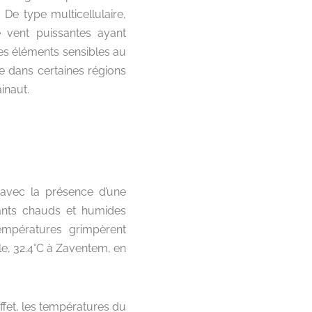
 De type multicellulaire,
e vent puissantes ayant
es éléments sensibles au
le dans certaines régions
inaut.
avec la présence d’une
ants chauds et humides
températures grimpèrent
e, 32.4°C à Zaventem, en
ffet, les températures du