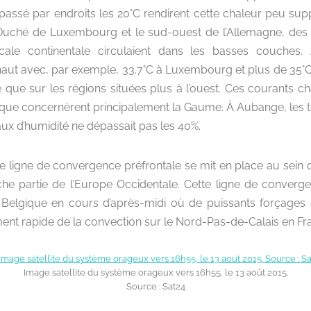
passé par endroits les 20°C rendirent cette chaleur peu supp
-Duché de Luxembourg et le sud-ouest de l’Allemagne, des 
icale continentale circulaient dans les basses couches. 
aut avec, par exemple, 33.7°C à Luxembourg et plus de 35°
le que sur les régions situées plus à l’ouest. Ces courants 
gique concernèrent principalement la Gaume. À Aubange, les t
taux d’humidité ne dépassait pas les 40%.
e ligne de convergence préfrontale se mit en place au sein 
he partie de l’Europe Occidentale. Cette ligne de convergenc
a Belgique en cours d’après-midi où de puissants forçages
ent rapide de la convection sur le Nord-Pas-de-Calais en Fr
Image satellite du système orageux vers 16h55, le 13 août 2015.
Source : Sat24