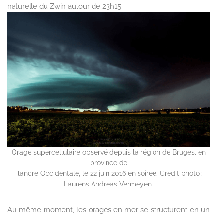
naturelle du Zwin autour de 23h15.
Orage supercellulaire observé depuis la région de Bruges, en
province de
Flandre Occidentale, le 22 juin 2016 en soirée. Crédit photo :
Laurens Andreas Vermeyen.
Au même moment, les orages en mer se structurent en un