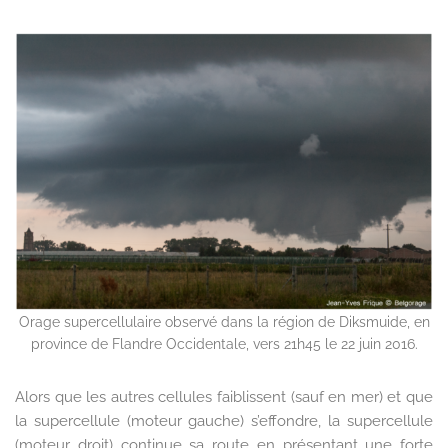
Orage supercellulaire observé dans la région de Diksmuide, en
province de Flandre Occidentale, vers 21h45 le 22 juin 2016.
Alors que les autres cellules faiblissent (sauf en mer) et que
la supercellule (moteur gauche) s’effondre, la supercellule
(moteur droit) continue sa route en présentant une forte