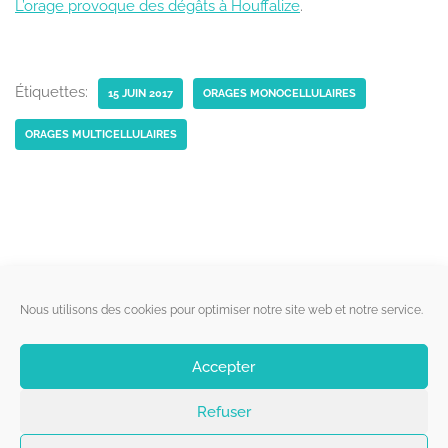
L’orage provoque des dégâts à Houffalize
.
Étiquettes:
15 JUIN 2017
ORAGES MONOCELLULAIRES
ORAGES MULTICELLULAIRES
Liens utiles
Nous utilisons des cookies pour optimiser notre site web et notre service.
Qui sommes-nous ?
Accepter
Politique de cookies
Refuser
Contact