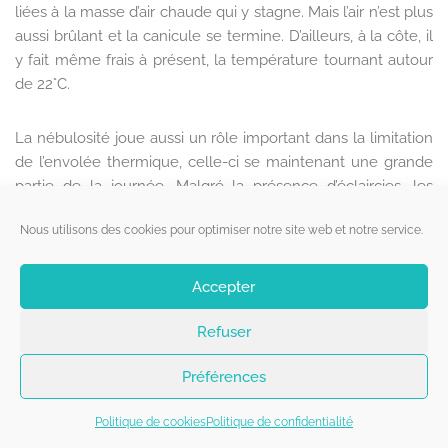
liées à la masse d’air chaude qui y stagne. Mais l’air n’est plus
aussi brûlant et la canicule se termine. D’ailleurs, à la côte, il
y fait même frais à présent, la température tournant autour
de 22°C.
La nébulosité joue aussi un rôle important dans la limitation
de l’envolée thermique, celle-ci se maintenant une grande
partie de la journée. Malgré la présence d’éclaircies, les
stratocumulus et les cumulus prolifèrent, évoluant parfois
Nous utilisons des cookies pour optimiser notre site web et notre service.
jusqu’au stade de cumulonimbus, donnant une averse
locale, voire un coup de tonnerre. Malgré de bonnes pluies,
leur activité reste anecdotique et cantonnée sur l’ouest et le
Accepter
nord de la Belgique.
Refuser
Toutefois, en fin de journée, des cellules plus vigoureuses
Préférences
se forment dans le Brabant Wallon, dans les régions de
Beauvechain, Grez-Doiceau et Jodoigne. Cette dernière
Politique de cookies
Politique de confidentialité
localité est même touchée par un orage assez fort autour