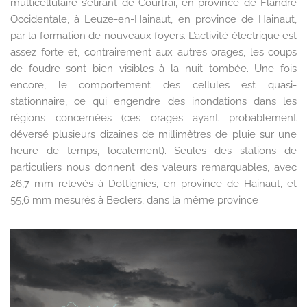
multicellulaire s’étirant de Courtrai, en province de Flandre
Occidentale, à Leuze-en-Hainaut, en province de Hainaut,
par la formation de nouveaux foyers. L’activité électrique est
assez forte et, contrairement aux autres orages, les coups
de foudre sont bien visibles à la nuit tombée. Une fois
encore, le comportement des cellules est quasi-
stationnaire, ce qui engendre des inondations dans les
régions concernées (ces orages ayant probablement
déversé plusieurs dizaines de millimètres de pluie sur une
heure de temps, localement). Seules des stations de
particuliers nous donnent des valeurs remarquables, avec
26,7 mm relevés à Dottignies, en province de Hainaut, et
55,6 mm mesurés à Beclers, dans la même province