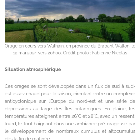
Orage en cours vers Walhain, en province du Brabant Wallon, le
12 mai 2024 vers 20h00. Crédit photo : Fabienne Nicolas
Situation atmosphérique
Ces orages se sont développés dans un flux de sud à sud-
est assez chaud pour la saison, circulant entre un complexe
anticyclonique sur l’Europe du nord-est et une série de
dépressions au large des Îles britanniques. En plaine, les
températures atteignent entre 26°C et 28°C, avec un ressenti
lourd, le tout baignant dans une ambiance pré-orageuse par
le développement de nombreux cumulus et altocumulus
dès la fin de matinée.