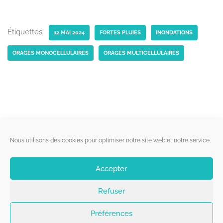
Étiquettes:
12 MAI 2024
FORTES PLUIES
INONDATIONS
ORAGES MONOCELLULAIRES
ORAGES MULTICELLULAIRES
Liens utiles
Nous utilisons des cookies pour optimiser notre site web et notre service.
Qui sommes-nous ?
Accepter
Politique de cookies
Refuser
Contact
Suivez-nous
Préférences