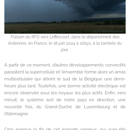
Pulsion du RFD vers Leffincourt, dans le département des
Ardennes, en France, le 18 juin 2024 à 21h50, à la tombée du
jour.
À partir de ce moment, d’autres développements convectifs
parasitent la supercellule et l’ensemble forme alors un amas
multicellulaire qui atteint le sud de la Belgique une demi-
heure plus tard. Toutefois, une bonne activité électrique est
encore observée sous les noyaux les plus actifs. Enfin, vers
minuit, le système sort de notre pays en direction, une
nouvelle fois, du Grand-Duché de Luxembourg et de
l’Allemagne.
Cela marque la fin de cet épisode orageux, qui aura été