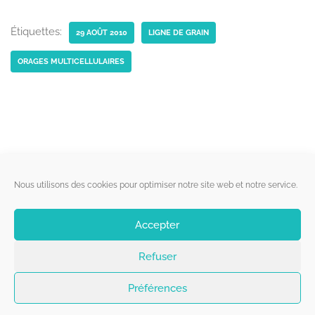
Étiquettes:
29 AOÛT 2010
LIGNE DE GRAIN
ORAGES MULTICELLULAIRES
Liens utiles
Nous utilisons des cookies pour optimiser notre site web et notre service.
Qui sommes-nous ?
Accepter
Politique de cookies
Refuser
Contact
Suivez-nous
Préférences