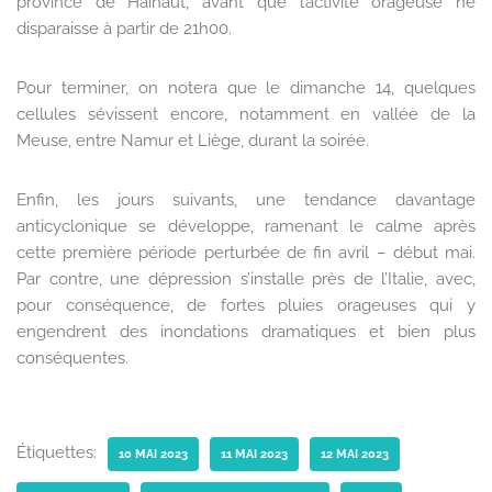
province de Hainaut, avant que l’activité orageuse ne
disparaisse à partir de 21h00.
Pour terminer, on notera que le dimanche 14, quelques
cellules sévissent encore, notamment en vallée de la
Meuse, entre Namur et Liège, durant la soirée.
Enfin, les jours suivants, une tendance davantage
anticyclonique se développe, ramenant le calme après
cette première période perturbée de fin avril – début mai.
Par contre, une dépression s’installe près de l’Italie, avec,
pour conséquence, de fortes pluies orageuses qui y
engendrent des inondations dramatiques et bien plus
conséquentes.
Étiquettes:
10 MAI 2023
11 MAI 2023
12 MAI 2023