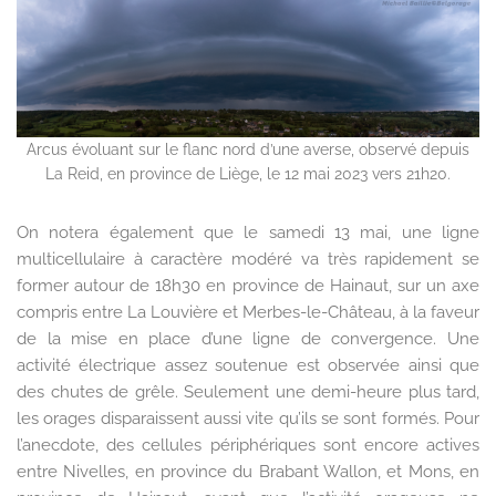
Arcus évoluant sur le flanc nord d’une averse, observé depuis
La Reid, en province de Liège, le 12 mai 2023 vers 21h20.
On notera également que le samedi 13 mai, une ligne
multicellulaire à caractère modéré va très rapidement se
former autour de 18h30 en province de Hainaut, sur un axe
compris entre La Louvière et Merbes-le-Château, à la faveur
de la mise en place d’une ligne de convergence. Une
activité électrique assez soutenue est observée ainsi que
des chutes de grêle. Seulement une demi-heure plus tard,
les orages disparaissent aussi vite qu’ils se sont formés. Pour
l’anecdote, des cellules périphériques sont encore actives
entre Nivelles, en province du Brabant Wallon, et Mons, en