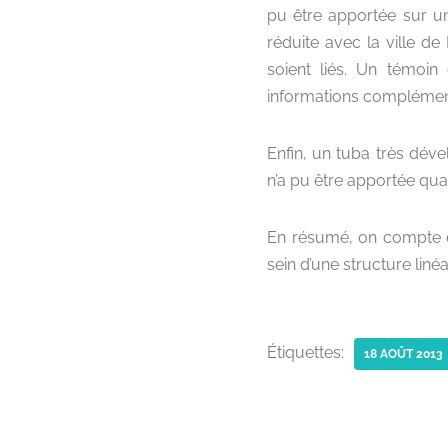
pu être apportée sur un
réduite avec la ville d
soient liés. Un témoin
informations complément
Enfin, un tuba très dév
n’a pu être apportée qua
En résumé, on compte d
sein d’une structure liné
Étiquettes:
18 AOÛT 2013