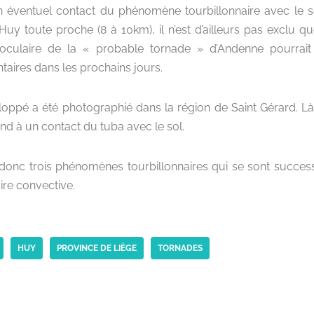
 éventuel contact du phénomène tourbillonnaire avec le s
e Huy toute proche (8 à 10km), il n’est d’ailleurs pas exclu
 oculaire de la « probable tornade » d’Andenne pourrait
aires dans les prochains jours.
eloppé a été photographié dans la région de Saint Gérard. 
nd à un contact du tuba avec le sol.
onc trois phénomènes tourbillonnaires qui se sont succe
aire convective.
HUY
PROVINCE DE LIÈGE
TORNADES