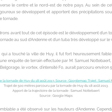
raverse le centre et le nord-est de notre pays. Au sein de ce
goureux se développent et apportent des précipitations sout
ne tornade.
rons avant tout de cet épisode est le développement d’un tour
ornade au sud d’Andenne et d’un tuba très développé sur le v
 qui a touché la ville de Huy, il fut fort heureusement faib
une enquête de terrain effectuée par M. Samuel Nottebaert
Belgorage, le vortex, d’intensité F0, aurait parcouru environ
Trajet de 500 mètres parcouru par la tornade de Huy du 18 août 2013.
Apport de la trajectoire de la tornade : Samuel Nottebaert
Source : Google Maps
blable a été observé sur les hauteurs d’Andenne. Cependan