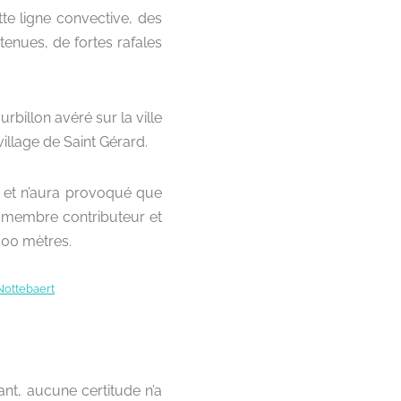
tte ligne convective, des
enues, de fortes rafales
billon avéré sur la ville
illage de Saint Gérard.
le et n’aura provoqué que
, membre contributeur et
 500 mètres.
t, aucune certitude n’a