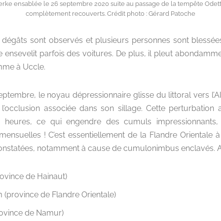
rke ensablée le 26 septembre 2020 suite au passage de la tempête Odett
complètement recouverts. Crédit photo : Gérard Patoche
 dégâts sont observés et plusieurs personnes sont blessée
le ensevelit parfois des voitures. De plus, il pleut abonda
omme à Uccle.
ptembre, le noyau dépressionnaire glisse du littoral vers l
 l’occlusion associée dans son sillage. Cette perturbation 
heures, ce qui engendre des cumuls impressionnants, s
ensuelles ! C’est essentiellement de la Flandre Orientale à
constatées, notamment à cause de cumulonimbus enclavés. Ain
ovince de Hainaut)
(province de Flandre Orientale)
ovince de Namur)