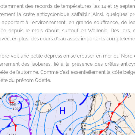
otamment des records de températures les 14 et 15 septem
ment la crête anticyclonique s’affaiblir. Ainsi, quelques pr
apportant à l’environnement, en grande souffrance, de l’eau
ée depuis le mois d’août, surtout en Wallonie. Dès lors,
ec, en plus, des cours d’eau assez importants complètemen
bre voit une petite dépression se creuser en mer du Nord et
errement des isobares, lié à la présence des crêtes anticyc
ête de l’automne. Comme c’est essentiellement la côte belge 
pête du prénom Odette.