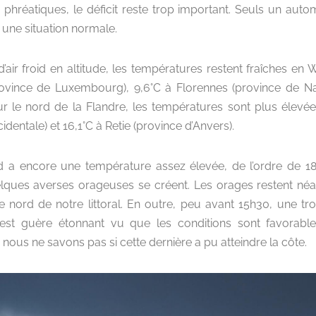
 phréatiques, le déficit reste trop important. Seuls un aut
 une situation normale.
 d’air froid en altitude, les températures restent fraîches en
rovince de Luxembourg), 9,6°C à Florennes (province de N
r le nord de la Flandre, les températures sont plus élevé
dentale) et 16,1°C à Retie (province d’Anvers).
encore une température assez élevée, de l’ordre de 18°C à
elques averses orageuses se créent. Les orages restent né
 nord de notre littoral. En outre, peu avant 15h30, une 
’est guère étonnant vu que les conditions sont favorab
us ne savons pas si cette dernière a pu atteindre la côte.