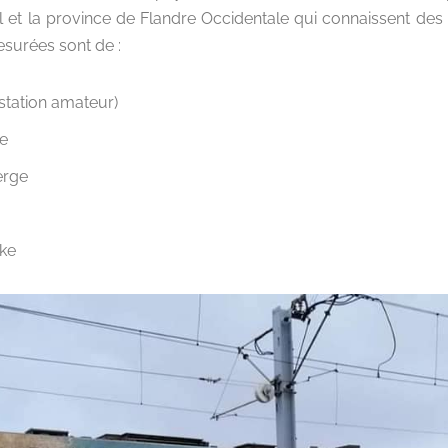
ral et la province de Flandre Occidentale qui connaissent des
esurées sont de :
station amateur)
e
erge
ke