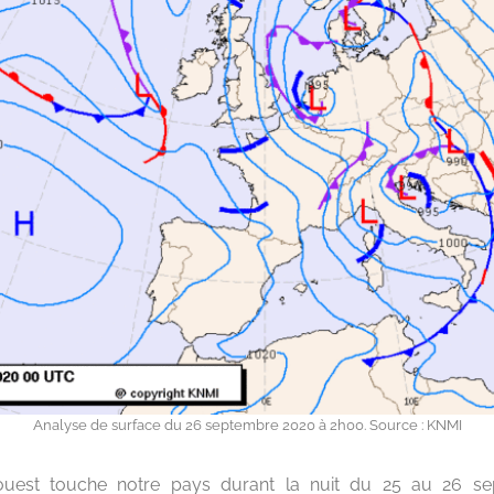
Analyse de surface du 26 septembre 2020 à 2h00. Source : KNMI
ouest touche notre pays durant la nuit du 25 au 26 s