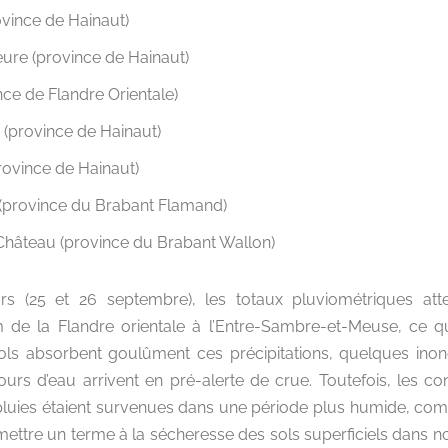
vince de Hainaut)
re (province de Hainaut)
ce de Flandre Orientale)
(province de Hainaut)
rovince de Hainaut)
(province du Brabant Flamand)
Château (province du Brabant Wallon)
urs (25 et 26 septembre), les totaux pluviométriques att
de la Flandre orientale à l’Entre-Sambre-et-Meuse, ce qu
sols absorbent goulûment ces précipitations, quelques ino
ours d’eau arrivent en pré-alerte de crue. Toutefois, les c
 pluies étaient survenues dans une période plus humide, co
 mettre un terme à la sécheresse des sols superficiels dans n