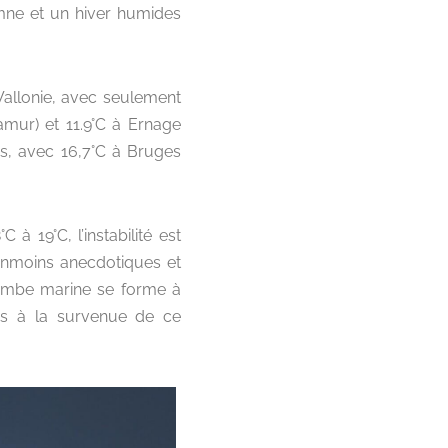
omne et un hiver humides
 Wallonie, avec seulement
amur) et 11.9°C à Ernage
es, avec 16,7°C à Bruges
 19°C, l’instabilité est
anmoins anecdotiques et
trombe marine se forme à
les à la survenue de ce