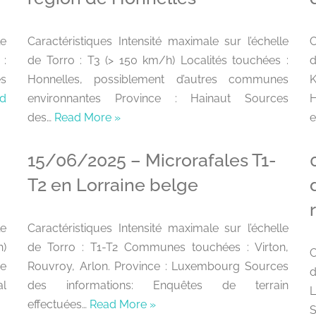
le
Caractéristiques Intensité maximale sur l’échelle
C
 :
de Torro : T3 (> 150 km/h) Localités touchées :
d
es
Honnelles, possiblement d’autres communes
K
d
environnantes Province : Hainaut Sources
H
des…
Read More »
e
15/06/2025 – Microrafales T1-
T2 en Lorraine belge
le
Caractéristiques Intensité maximale sur l’échelle
h)
de Torro : T1-T2 Communes touchées : Virton,
C
ne
Rouvroy, Arlon. Province : Luxembourg Sources
al
des informations: Enquêtes de terrain
L
effectuées…
Read More »
S