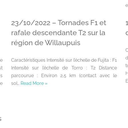
e
23/10/2022 – Tornades F1 et
rafale descendante T2 sur la
région de Willaupuis
C
le
Caractéristiques Intensité sur l’échelle de Fujita : F1
t
t
Intensité sur l’échelle de Torro : T2 Distance
rs
parcourue : Environ 2,5 km (contact avec le
E
e
sol…
Read More »
s