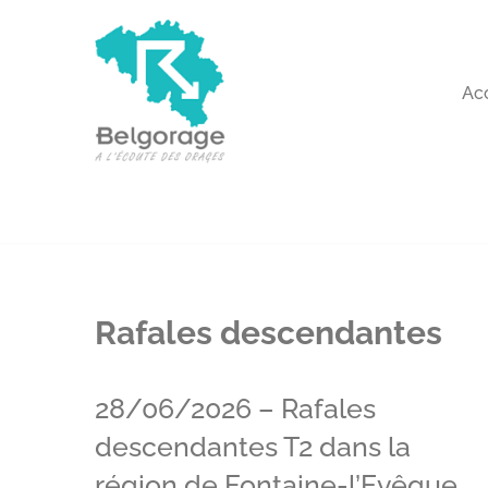
Aller
au
Ac
contenu
Rafales descendantes
28/06/2026 – Rafales
descendantes T2 dans la
région de Fontaine-l’Evêque