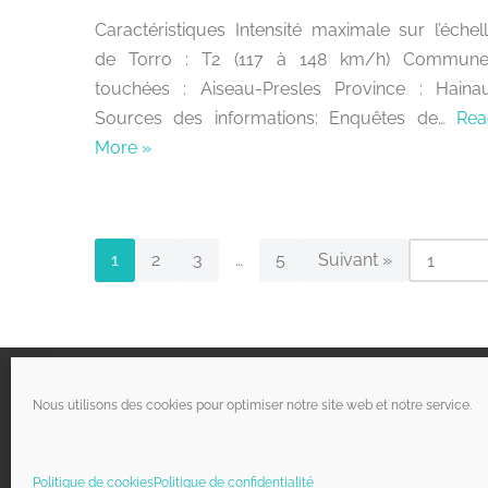
Caractéristiques Intensité maximale sur l’échel
de Torro : T2 (117 à 148 km/h) Commune
touchées : Aiseau-Presles Province : Haina
Sources des informations: Enquêtes de…
Rea
More »
1
2
3
…
5
Suivant »
Liens utiles
Nous utilisons des cookies pour optimiser notre site web et notre service.
Qui sommes-nous ?
Politique de cookies
Politique de cookies
Politique de confidentialité