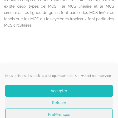
à 80km) composés d’une multitude de cellules orageuses. Il
existe deux types de MCS : le MCS linéaire et le MCS
circulaire. Les lignes de grains font partie des MCS linéaires
tandis que les MCC ou les cyclones tropicaux font partie des
MCS circulaires.
Liens utiles
Nous utilisons des cookies pour optimiser notre site web et notre service.
Qui sommes-nous ?
Accepter
Politique de cookies
Refuser
Contact
Suivez-nous
Préférences