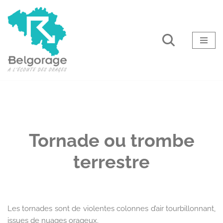
Aller
au
contenu
Tornade ou trombe
terrestre
Les tornades sont de violentes colonnes d’air tourbillonnant,
issues de nuages orageux.