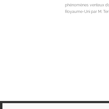
phénomènes venteux d’ori
Royaume-Uni par M. Tere
Liens utiles