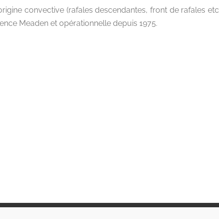
gine convective (rafales descendantes, front de rafales etc…
nce Meaden et opérationnelle depuis 1975.
Suivez-nous
C