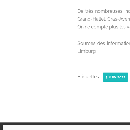
De très nombreuses ino
Grand-Hallet, Cras-Aver
On ne compte plus les vo
Sources des information
Limburg.
Étiquettes:
5 JUIN 2022
Liens utiles