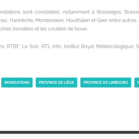
ndations sont constatées, notamment à Wasseiges, Braives,
nas, Hannêche, Montenaken, Houthalen et Geer entre autres.
iries inondées et les coulées de boue.
s: RTBF; Le Soir; RTL Info; Institut Royal Météorologique; 
INONDATIONS
PROVINCE DE LIÈGE
PROVINCE DE LIMBOURG
Suivez-nous
C