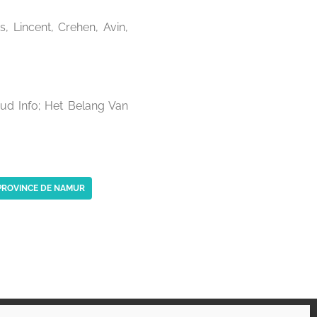
 Lincent, Crehen, Avin,
Sud Info; Het Belang Van
PROVINCE DE NAMUR
opyright 2026 - Belgorage