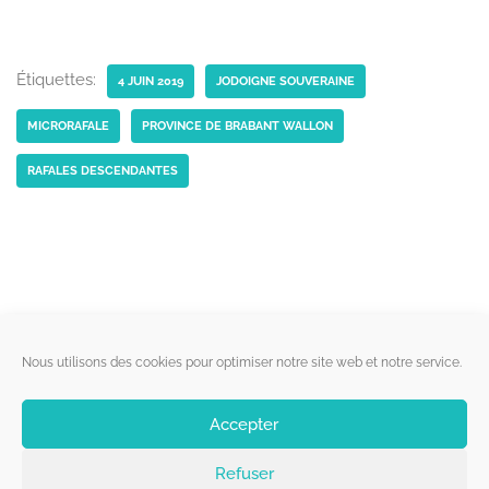
Étiquettes:
4 JUIN 2019
JODOIGNE SOUVERAINE
MICRORAFALE
PROVINCE DE BRABANT WALLON
RAFALES DESCENDANTES
Liens utiles
Nous utilisons des cookies pour optimiser notre site web et notre service.
Qui sommes-nous ?
Accepter
Politique de cookies
Refuser
Contact