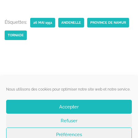
Étiquettes:
26 MAI 1951
ANDENELLE
PROVINCE DE NAMUR
TORNADE
Liens utiles
Nous utilisons des cookies pour optimiser notre site web et notre service.
Qui sommes-nous ?
Accepter
Politique de cookies
Refuser
Contact
Suivez-nous
Préférences