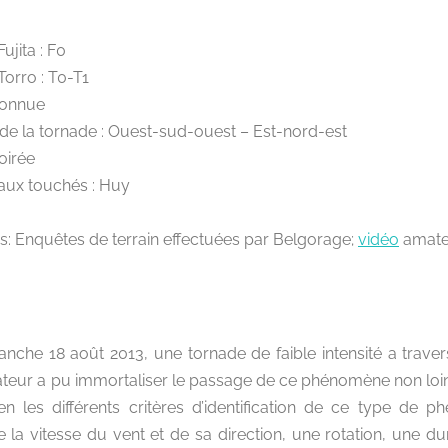
Fujita : F0
 Torro : T0-T1
connue
 de la tornade : Ouest-sud-ouest – Est-nord-est
oirée
ux touchés : Huy
s: Enquêtes de terrain effectuées par Belgorage;
vidéo
amate
anche 18 août 2013, une tornade de faible intensité a traver
eur a pu immortaliser le passage de ce phénomène non loin d
en les différents critères d’identification de ce type de 
a vitesse du vent et de sa direction, une rotation, une du