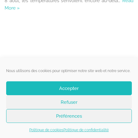
8 août, les températures s’envolent encore au-delà…
Read
More »
Liens utiles
Nous utilisons des cookies pour optimiser notre site web et notre service.
Qui sommes-nous ?
Accepter
Politique de cookies
Refuser
Contact
Suivez-nous
Préférences
Politique de cookies
Politique de confidentialité
Copyright 2026 - Belgorage