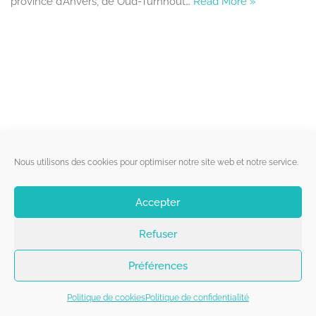
province d’Anvers, de Oud-Turnhout…
Read More »
Liens utiles
Nous utilisons des cookies pour optimiser notre site web et notre service.
Qui sommes-nous ?
Accepter
Politique de cookies
Refuser
Contact
Suivez-nous
Préférences
Politique de cookies
Politique de confidentialité
Copyright 2026 - Belgorage