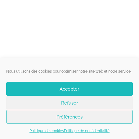
Liens utiles
Nous utilisons des cookies pour optimiser notre site web et notre service.
Qui sommes-nous ?
Accepter
Politique de cookies
Refuser
Contact
Suivez-nous
Préférences
Politique de cookies
Politique de confidentialité
Copyright 2026 - Belgorage