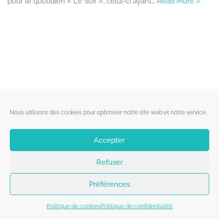
pour le quotidien « Le Soir », celui-ci ayant…
Read More »
Liens utiles
Nous utilisons des cookies pour optimiser notre site web et notre service.
Qui sommes-nous ?
Accepter
Politique de cookies
Refuser
Contact
Suivez-nous
Préférences
Politique de cookies
Politique de confidentialité
Copyright 2026 - Belgorage