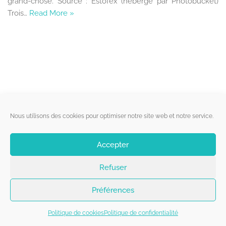
grand-chose. Source : Estofex (hébergé par Photobucket)
Trois…
Read More »
Liens utiles
Nous utilisons des cookies pour optimiser notre site web et notre service.
Qui sommes-nous ?
Accepter
Politique de cookies
Refuser
Contact
Suivez-nous
Préférences
Politique de cookies
Politique de confidentialité
Copyright 2026 - Belgorage