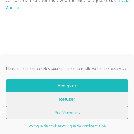
cas ces derniers temps avec l’activité orageuse de…
Read
More »
Liens utiles
Nous utilisons des cookies pour optimiser notre site web et notre service.
Qui sommes-nous ?
Accepter
Politique de cookies
Refuser
Contact
Suivez-nous
Préférences
Politique de cookies
Politique de confidentialité
Copyright 2026 - Belgorage