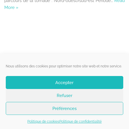
parcours de la tornade : Nord-ouest>sud-est Période…
Read
More »
Liens utiles
Nous utilisons des cookies pour optimiser notre site web et notre service.
Qui sommes-nous ?
Accepter
Politique de cookies
Refuser
Contact
Suivez-nous
Préférences
Politique de cookies
Politique de confidentialité
Copyright 2026 - Belgorage