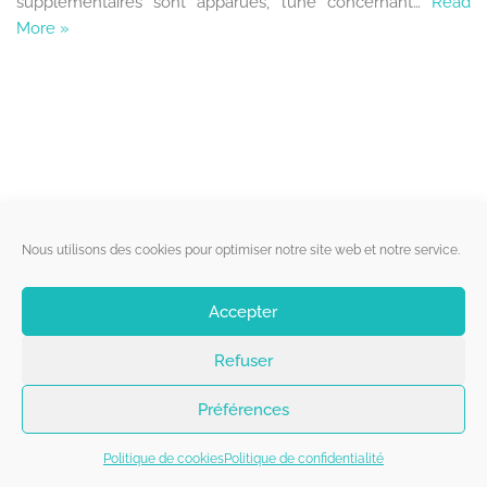
supplémentaires sont apparues, l’une concernant…
Read
More »
Liens utiles
Nous utilisons des cookies pour optimiser notre site web et notre service.
Qui sommes-nous ?
Accepter
Politique de cookies
Refuser
Contact
Suivez-nous
Préférences
Politique de cookies
Politique de confidentialité
Copyright 2026 - Belgorage