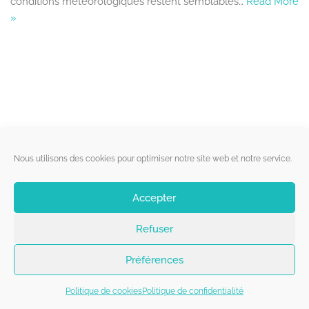
conditions météorologiques restent semblables…
Read More
»
Liens utiles
Nous utilisons des cookies pour optimiser notre site web et notre service.
Qui sommes-nous ?
Accepter
Politique de cookies
Refuser
Contact
Suivez-nous
Préférences
Politique de cookies
Politique de confidentialité
Copyright 2026 - Belgorage