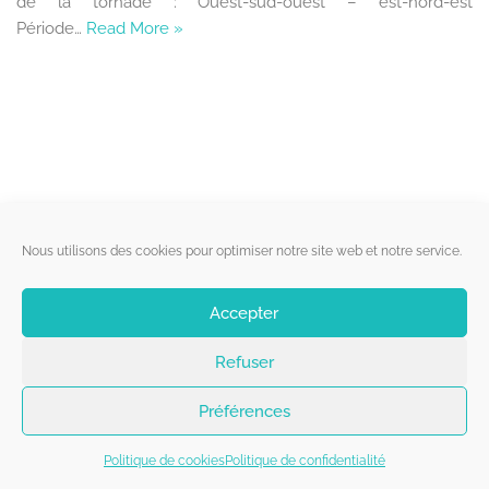
de la tornade : Ouest-sud-ouest – est-nord-est
Période…
Read More »
Liens utiles
Nous utilisons des cookies pour optimiser notre site web et notre service.
Qui sommes-nous ?
Accepter
Politique de cookies
Refuser
Contact
Suivez-nous
Préférences
Politique de cookies
Politique de confidentialité
Copyright 2026 - Belgorage