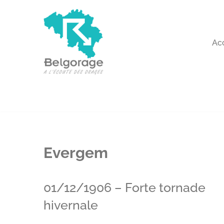
Aller
au
Ac
contenu
Evergem
01/12/1906 – Forte tornade
hivernale