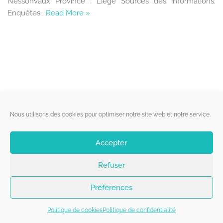
Nessonvaux Province : Liège Sources des informations:
Enquêtes…
Read More »
Liens utiles
Nous utilisons des cookies pour optimiser notre site web et notre service.
Qui sommes-nous ?
Accepter
Politique de cookies
Refuser
Contact
Suivez-nous
Préférences
Politique de cookies
Politique de confidentialité
Copyright 2026 - Belgorage