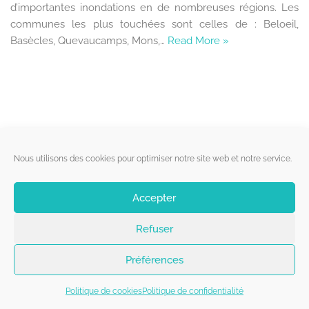
d’importantes inondations en de nombreuses régions. Les
communes les plus touchées sont celles de : Beloeil,
Basècles, Quevaucamps, Mons,…
Read More »
Liens utiles
Nous utilisons des cookies pour optimiser notre site web et notre service.
Qui sommes-nous ?
Accepter
Politique de cookies
Refuser
Contact
Suivez-nous
Préférences
Politique de cookies
Politique de confidentialité
Copyright 2026 - Belgorage