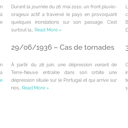
un
Durant la journée du 26 mai 2010, un front pluvio-
L
 à
orageux actif a traversé le pays en provoquant
c
e
quelques inondations sur son passage. C’est
surtout la…
Read More »
D
29/06/1936 – Cas de tornades
un
À partir du 28 juin, une dépression venant de
O
la
Terre-Neuve entraîne dans son orbite une
e
dépression située sur le Portugal et qui arrive sur
t
nos…
Read More »
1