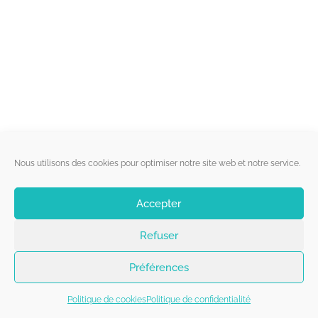
Liens utiles
Nous utilisons des cookies pour optimiser notre site web et notre service.
Qui sommes-nous ?
Accepter
Politique de cookies
Refuser
Contact
Suivez-nous
Préférences
Politique de cookies
Politique de confidentialité
Copyright 2026 - Belgorage